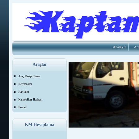
Anasayfa
Ara
Araçlar
Araç Takip Ekranı
Referanslar
Haritalar
Karayolları Haritası
E-mail
KM Hesaplama