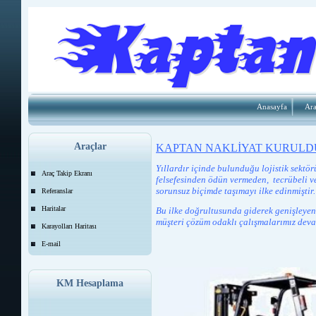
Anasayfa
Ara
Araçlar
KAPTAN NAKLİYAT KURULDU
Yıllardır içinde bulunduğu lojistik sektö
Araç Takip Ekranı
felsefesinden ödün vermeden, tecrübeli ve
sorunsuz biçimde taşımayı ilke edinmiştir.
Referanslar
Haritalar
Bu ilke doğrultusunda giderek genişleyen
müşteri çözüm odaklı çalışmalarımız deva
Karayolları Haritası
E-mail
KM Hesaplama